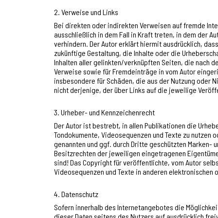
2. Verweise und Links
Bei direkten oder indirekten Verweisen auf fremde Int
ausschließlich in dem Fall in Kraft treten, in dem der 
verhindern. Der Autor erklärt hiermit ausdrücklich, das
zukünftige Gestaltung, die Inhalte oder die Urheberscha
Inhalten aller gelinkten/verknüpften Seiten, die nach 
Verweise sowie für Fremdeinträge in vom Autor eingeric
insbesondere für Schäden, die aus der Nutzung oder Ni
nicht derjenige, der über Links auf die jeweilige Veröff
3. Urheber- und Kennzeichenrecht
Der Autor ist bestrebt, in allen Publikationen die Urh
Tondokumente, Videosequenzen und Texte zu nutzen ode
genannten und ggf. durch Dritte geschützten Marken- 
Besitzrechten der jeweiligen eingetragenen Eigentümer.
sind! Das Copyright für veröffentlichte, vom Autor selb
Videosequenzen und Texte in anderen elektronischen o
4. Datenschutz
Sofern innerhalb des Internetangebotes die Möglichkei
dieser Daten seitens des Nutzers auf ausdrücklich frei