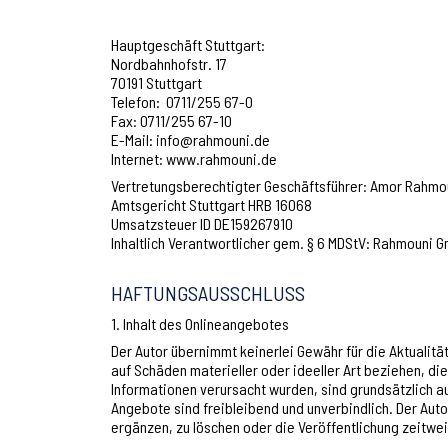
Hauptgeschäft Stuttgart:
Nordbahnhofstr. 17
70191 Stuttgart
Telefon: 0711/255 67-0
Fax: 0711/255 67-10
E-Mail: info@rahmouni.de
Internet: www.rahmouni.de
Vertretungsberechtigter Geschäftsführer: Amor Rahmo
Amtsgericht Stuttgart HRB 16068
Umsatzsteuer ID DE159267910
Inhaltlich Verantwortlicher gem. § 6 MDStV: Rahmouni 
HAFTUNGSAUSSCHLUSS
1. Inhalt des Onlineangebotes
Der Autor übernimmt keinerlei Gewähr für die Aktualitä
auf Schäden materieller oder ideeller Art beziehen, d
Informationen verursacht wurden, sind grundsätzlich au
Angebote sind freibleibend und unverbindlich. Der Aut
ergänzen, zu löschen oder die Veröffentlichung zeitwei