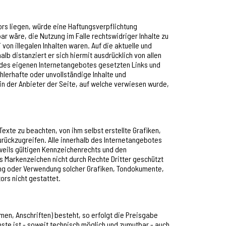
ors liegen, würde eine Haftungsverpflichtung
bar wäre, die Nutzung im Falle rechtswidriger Inhalte zu
von illegalen Inhalten waren. Auf die aktuelle und
lb distanziert er sich hiermit ausdrücklich von allen
lb des eigenen Internetangebotes gesetzten Links und
hlerhafte oder unvollständige Inhalte und
in der Anbieter der Seite, auf welche verwiesen wurde,
exte zu beachten, von ihm selbst erstellte Grafiken,
ückzugreifen. Alle innerhalb des Internetangebotes
eils gültigen Kennzeichenrechts und den
ss Markenzeichen nicht durch Rechte Dritter geschützt
tigung oder Verwendung solcher Grafiken, Tondokumente,
rs nicht gestattet.
en, Anschriften) besteht, so erfolgt die Preisgabe
ste ist - soweit technisch möglich und zumutbar - auch