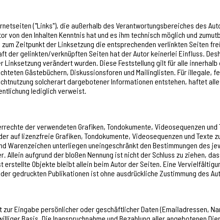
ernetseiten ("Links"), die außerhalb des Verantwortungsbereiches des Aut
Autor von den Inhalten Kenntnis hat und es ihm technisch möglich und zumut
s zum Zeitpunkt der Linksetzung die entsprechenden verlinkten Seiten frei 
ft der gelinkten/verknüpften Seiten hat der Autor keinerlei Einfluss. Desha
der Linksetzung verändert wurden. Diese Feststellung gilt für alle innerha
hteten Gästebüchern, Diskussionsforen und Mailinglisten. Für illegale, fe
chtnutzung solcherart dargebotener Informationen entstehen, haftet alle
entlichung lediglich verweist.
eberrechte der verwendeten Grafiken, Tondokumente, Videosequenzen und T
r auf lizenzfreie Grafiken, Tondokumente, Videosequenzen und Texte zur
und Warenzeichen unterliegen uneingeschränkt den Bestimmungen des jew
 Allein aufgrund der bloßen Nennung ist nicht der Schluss zu ziehen, da
st erstellte Objekte bleibt allein beim Autor der Seiten. Eine Vervielfäl
der gedruckten Publikationen ist ohne ausdrückliche Zustimmung des Auto
t zur Eingabe persönlicher oder geschäftlicher Daten (Emailadressen, Nam
williger Basis. Die Inanspruchnahme und Bezahlung aller angebotenen Dien